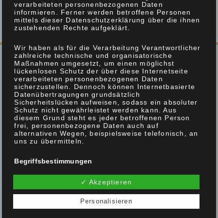
verarbeiteten personenbezogenen Daten
informieren. Ferner werden betroffene Personen
mittels dieser Datenschutzerklärung über die ihnen
zustehenden Rechte aufgeklärt.
Wir haben als für die Verarbeitung Verantwortlicher
zahlreiche technische und organisatorische
Maßnahmen umgesetzt, um einen möglichst
lückenlosen Schutz der über diese Internetseite
verarbeiteten personenbezogenen Daten
Öffnungszeiten
sicherzustellen. Dennoch können Internetbasierte
Datenübertragungen grundsätzlich
Sicherheitslücken aufweisen, sodass ein absoluter
Mo
08.00 - 13.00 Uhr
Schutz nicht gewährleistet werden kann. Aus
Di
08.00 - 13.00 Uhr und 14.00 - 17.00 Uhr
diesem Grund steht es jeder betroffenen Person
frei, personenbezogene Daten auch auf
Mi
08.00 - 13.00 Uhr
alternativen Wegen, beispielsweise telefonisch, an
uns zu übermitteln.
Do
08.00 - 13.00 Uhr und 14.00 - 17.00 Uhr
Fr
08.00 - 13.00 Uhr
Begriffsbestimmungen
Sa
geschlossen
Die Datenschutzerklärung beruht auf den
So
geschlossen
Begrifflichkeiten, die durch den Europäischen
✓ Akzeptieren
Richtlinien- und Verordnungsgeber beim Erlass der
Datenschutz-Grundverordnung (DS-GVO)
Personalisieren
verwendet wurden. Unsere Datenschutzerklärung
soll sowohl für die Öffentlichkeit als auch für